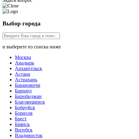
Задать вопрос
Выбор города
и выберите из списка ниже
Москва
Анадырь
Архангельск
Астана
Астрахань
Барановичи
Барнаул
Биробиджан
Благовещенск
Бобруйск
Борисов
Брест
Брянск
Витебск
Владивосток