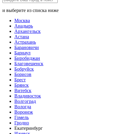
и выберите из списка ниже
Москва
Анадырь
Архангельск
Астана
Астрахань
Барановичи
Барнаул
Биробиджан
Благовещенск
Бобруйск
Борисов
Брест
Брянск
Витебск
Владивосток
Волгоград
Вологда
Воронеж
Гомель
Гродно
Екатеринбург
Ижевск