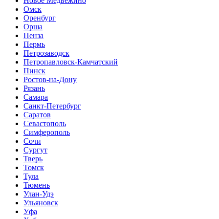
Новое Медвежино
Омск
Оренбург
Орша
Пенза
Пермь
Петрозаводск
Петропавловск-Камчатский
Пинск
Ростов-на-Дону
Рязань
Самара
Санкт-Петербург
Саратов
Севастополь
Симферополь
Сочи
Сургут
Тверь
Томск
Тула
Тюмень
Улан-Удэ
Ульяновск
Уфа