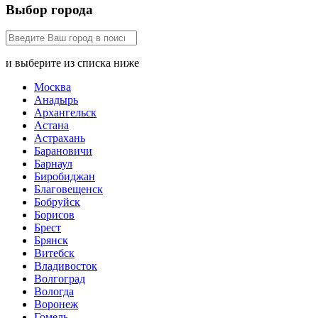
Выбор города
и выберите из списка ниже
Москва
Анадырь
Архангельск
Астана
Астрахань
Барановичи
Барнаул
Биробиджан
Благовещенск
Бобруйск
Борисов
Брест
Брянск
Витебск
Владивосток
Волгоград
Вологда
Воронеж
Гомель