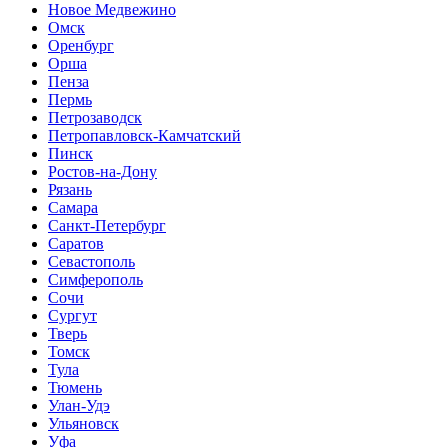
Новое Медвежино
Омск
Оренбург
Орша
Пенза
Пермь
Петрозаводск
Петропавловск-Камчатский
Пинск
Ростов-на-Дону
Рязань
Самара
Санкт-Петербург
Саратов
Севастополь
Симферополь
Сочи
Сургут
Тверь
Томск
Тула
Тюмень
Улан-Удэ
Ульяновск
Уфа