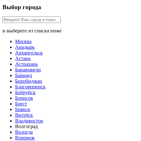
Выбор города
и выберите из списка ниже
Москва
Анадырь
Архангельск
Астана
Астрахань
Барановичи
Барнаул
Биробиджан
Благовещенск
Бобруйск
Борисов
Брест
Брянск
Витебск
Владивосток
Волгоград
Вологда
Воронеж