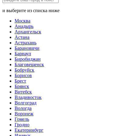
и выберите из списка ниже
Москва
Анадырь
Архангельск
Астана
Астрахань
Барановичи
Барнаул
Биробиджан
Благовещенск
Бобруйск
Борисов
Брест
Брянск
Витебск
Владивосток
Волгоград
Вологда
Воронеж
Гомель
Гродно
Екатеринбург
Ижевск