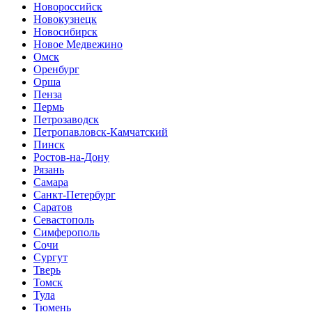
Новороссийск
Новокузнецк
Новосибирск
Новое Медвежино
Омск
Оренбург
Орша
Пенза
Пермь
Петрозаводск
Петропавловск-Камчатский
Пинск
Ростов-на-Дону
Рязань
Самара
Санкт-Петербург
Саратов
Севастополь
Симферополь
Сочи
Сургут
Тверь
Томск
Тула
Тюмень