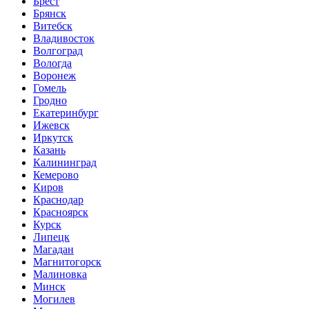
Брест
Брянск
Витебск
Владивосток
Волгоград
Вологда
Воронеж
Гомель
Гродно
Екатеринбург
Ижевск
Иркутск
Казань
Калининград
Кемерово
Киров
Краснодар
Красноярск
Курск
Липецк
Магадан
Магнитогорск
Малиновка
Минск
Могилев