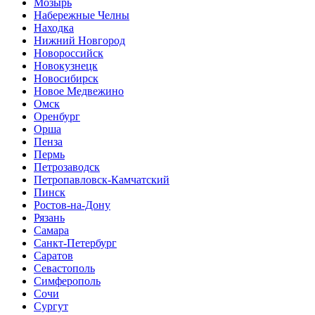
Мозырь
Набережные Челны
Находка
Нижний Новгород
Новороссийск
Новокузнецк
Новосибирск
Новое Медвежино
Омск
Оренбург
Орша
Пенза
Пермь
Петрозаводск
Петропавловск-Камчатский
Пинск
Ростов-на-Дону
Рязань
Самара
Санкт-Петербург
Саратов
Севастополь
Симферополь
Сочи
Сургут