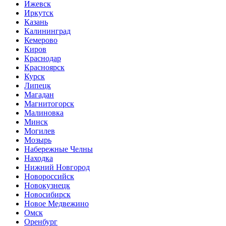
Ижевск
Иркутск
Казань
Калининград
Кемерово
Киров
Краснодар
Красноярск
Курск
Липецк
Магадан
Магнитогорск
Малиновка
Минск
Могилев
Мозырь
Набережные Челны
Находка
Нижний Новгород
Новороссийск
Новокузнецк
Новосибирск
Новое Медвежино
Омск
Оренбург