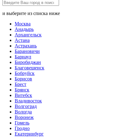
и выберите из списка ниже
Москва
Анадырь
Архангельск
Астана
Астрахань
Барановичи
Барнаул
Биробиджан
Благовещенск
Бобруйск
Борисов
Брест
Брянск
Витебск
Владивосток
Волгоград
Вологда
Воронеж
Гомель
Гродно
Екатеринбург