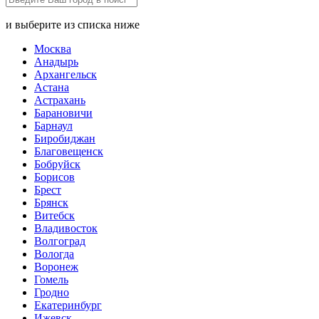
и выберите из списка ниже
Москва
Анадырь
Архангельск
Астана
Астрахань
Барановичи
Барнаул
Биробиджан
Благовещенск
Бобруйск
Борисов
Брест
Брянск
Витебск
Владивосток
Волгоград
Вологда
Воронеж
Гомель
Гродно
Екатеринбург
Ижевск