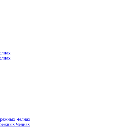
елнах
елнах
ережных Челнах
ережных Челнах