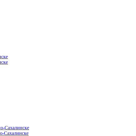
нске
нске
но-Сахалинске
о-Сахалинске