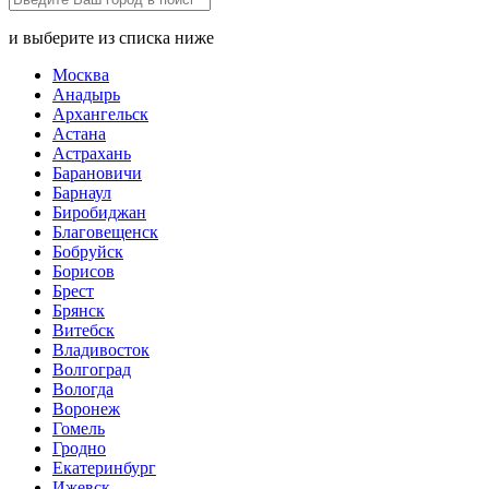
и выберите из списка ниже
Москва
Анадырь
Архангельск
Астана
Астрахань
Барановичи
Барнаул
Биробиджан
Благовещенск
Бобруйск
Борисов
Брест
Брянск
Витебск
Владивосток
Волгоград
Вологда
Воронеж
Гомель
Гродно
Екатеринбург
Ижевск