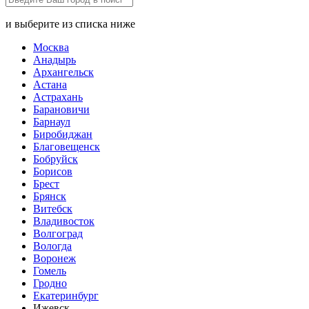
и выберите из списка ниже
Москва
Анадырь
Архангельск
Астана
Астрахань
Барановичи
Барнаул
Биробиджан
Благовещенск
Бобруйск
Борисов
Брест
Брянск
Витебск
Владивосток
Волгоград
Вологда
Воронеж
Гомель
Гродно
Екатеринбург
Ижевск