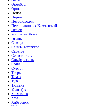
Омск
Оренбург
Орша
Пенза
Пермь
Петрозаводск
Петропавловск-Камчатский
Пинск
Ростов-на-Дону
Рязань
Самара
Санкт-Петербург
Саратов
Севастополь
Симферополь
Сочи
Сургут
Тверь
Томск
Тула
Тюмень
Улан-Удэ
Ульяновск
Уфа
Хабаровск