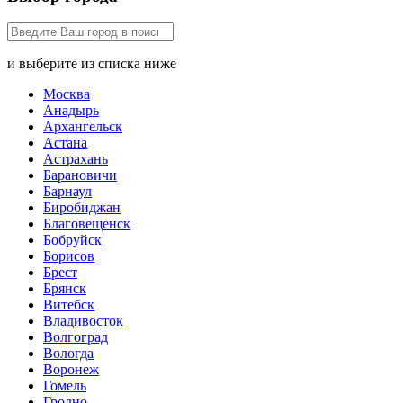
и выберите из списка ниже
Москва
Анадырь
Архангельск
Астана
Астрахань
Барановичи
Барнаул
Биробиджан
Благовещенск
Бобруйск
Борисов
Брест
Брянск
Витебск
Владивосток
Волгоград
Вологда
Воронеж
Гомель
Гродно