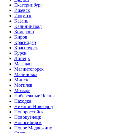
Екатеринбург
Ижевск
Иркутск
Казань
Калининград
Кемерово
Киров
Краснодар
Красноярск
Курск
Липецк
Магадан
Магнитогорск
Малиновка
Минск
Могилев
Мозырь
Набережные Челны
Находка
Нижний Новгород
Новороссийск
Новокузнецк
Новосибирск
Новое Медвежино