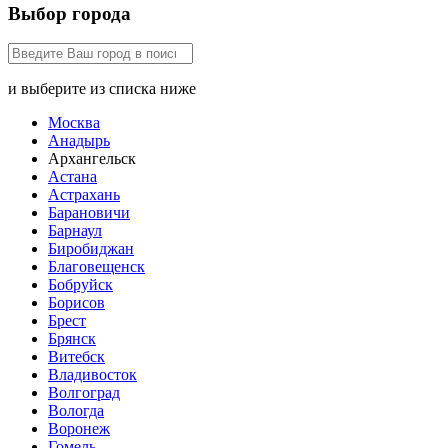
Выбор города
и выберите из списка ниже
Москва
Анадырь
Архангельск
Астана
Астрахань
Барановичи
Барнаул
Биробиджан
Благовещенск
Бобруйск
Борисов
Брест
Брянск
Витебск
Владивосток
Волгоград
Вологда
Воронеж
Гомель