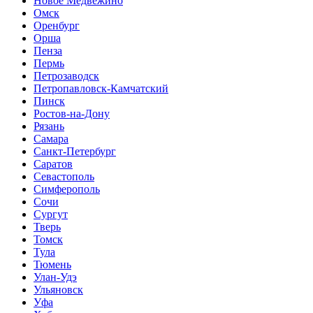
Новое Медвежино
Омск
Оренбург
Орша
Пенза
Пермь
Петрозаводск
Петропавловск-Камчатский
Пинск
Ростов-на-Дону
Рязань
Самара
Санкт-Петербург
Саратов
Севастополь
Симферополь
Сочи
Сургут
Тверь
Томск
Тула
Тюмень
Улан-Удэ
Ульяновск
Уфа