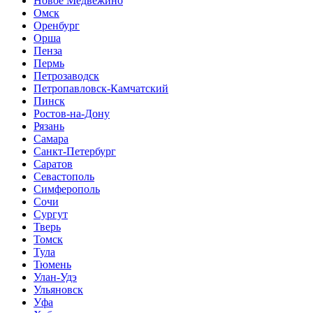
Новое Медвежино
Омск
Оренбург
Орша
Пенза
Пермь
Петрозаводск
Петропавловск-Камчатский
Пинск
Ростов-на-Дону
Рязань
Самара
Санкт-Петербург
Саратов
Севастополь
Симферополь
Сочи
Сургут
Тверь
Томск
Тула
Тюмень
Улан-Удэ
Ульяновск
Уфа