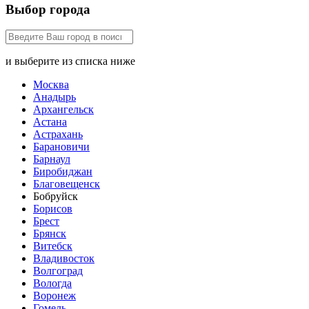
Выбор города
и выберите из списка ниже
Москва
Анадырь
Архангельск
Астана
Астрахань
Барановичи
Барнаул
Биробиджан
Благовещенск
Бобруйск
Борисов
Брест
Брянск
Витебск
Владивосток
Волгоград
Вологда
Воронеж
Гомель